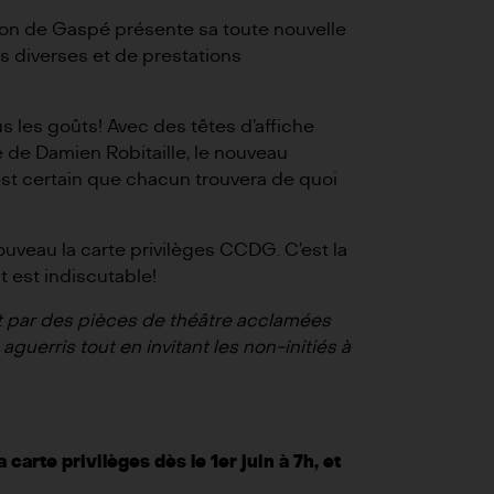
usion de Gaspé présente sa toute nouvelle
es diverses et de prestations
s les goûts! Avec des têtes d’affiche
e de
Damien Robitaille
, le nouveau
est certain que chacun trouvera de quoi
uveau la carte privilèges CCDG. C’est la
 est indiscutable!
 par des pièces de théâtre acclamées
uerris tout en invitant les non-initiés à
arte privilèges dès le 1er juin à 7h, et