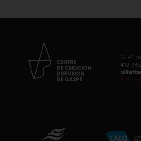
85-1, 
418 368
billet
Politiqu