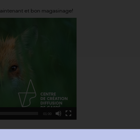
 maintenant et bon magasinage!
01:00