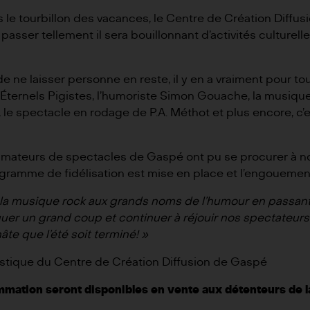
ns le tourbillon des vacances, le Centre de Création Diff
sser tellement il sera bouillonnant d’activités culturell
ne laisser personne en reste, il y en a vraiment pour tou
Éternels Pigistes
, l’humoriste
Simon Gouache
, la musiqu
, le spectacle en rodage de
P.A. Méthot
et plus encore, c’
 amateurs de spectacles de Gaspé ont pu se procurer à no
ramme de fidélisation est mise en place et l’engouement
la musique rock aux grands noms de l’humour en passant
er un grand coup et continuer à réjouir nos spectateurs ag
hâte que l’été soit terminé! »
tistique du Centre de Création Diffusion de Gaspé
mation seront disponibles en vente aux détenteurs de la c