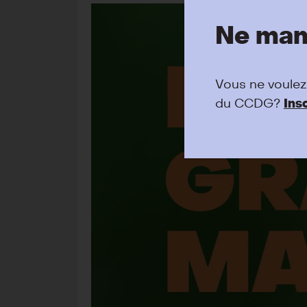
Ne man
Vous ne voulez
du CCDG?
Ins