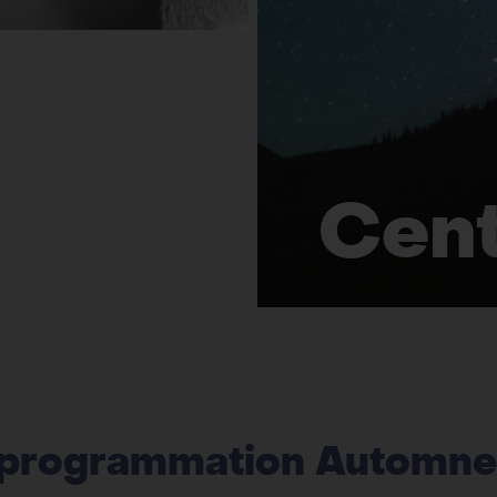
Cen
a programmation Automn