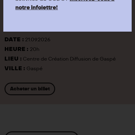
notre infolettre!
Voir la vidéo
DATE :
21.09.2026
HEURE :
20h
LIEU :
Centre de Création Diffusion de Gaspé
VILLE :
Gaspé
Acheter un billet