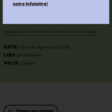
notre infolettre!
des arts et des lettres du Québec
Résidence: Fondazione I Teatri, Centre de création
diffusion de Gaspé
RÉSIDENCES À VENIR
ESPACES OUVERTS
2025
2025
DANSE
DATE :
15 au 19 septembre 2025
LIEU :
À confirmer
VILLE :
Gaspé
Retour aux projets